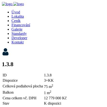
Úvod
Lokalita
Ceník
Financování
Galerie
Standardy
Developer
Kontakt
1.3.8
ID
1.3.8
Dispozice
3+KK
2
Celková podlahová plocha
75 m
2
Balkon
1 m
Cena celkem vč. DPH
12 779 000 Kč
Stav
K dispozici