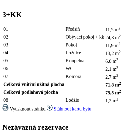
3+KK
2
01
Předsíň
11,5 m
2
02
Obývací pokoj + kk
24,3 m
2
03
Pokoj
11,9 m
2
04
Ložnice
13,2 m
2
05
Koupelna
6,0 m
2
06
WC
2,1 m
2
07
Komora
2,7 m
2
Celková vnitřní užitná plocha
71,8 m
2
Celková podlahová plocha
75,5 m
2
08
Lodžie
1,2 m
Vytisknout stránku
Stáhnout kartu bytu
Nezávazná rezervace