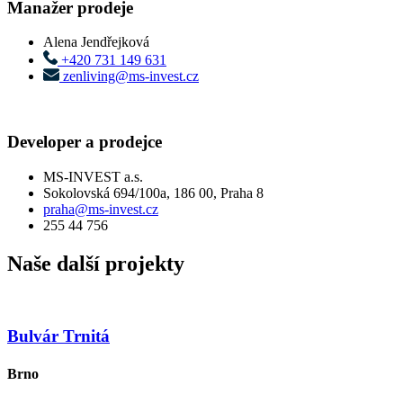
Manažer prodeje
Alena Jendřejková
+420 731 149 631
zenliving@ms-invest.cz
Developer a prodejce
MS-INVEST a.s.
Sokolovská 694/100a, 186 00, Praha 8
praha@ms-invest.cz
255 44 756
Naše další projekty
Bulvár Trnitá
Brno