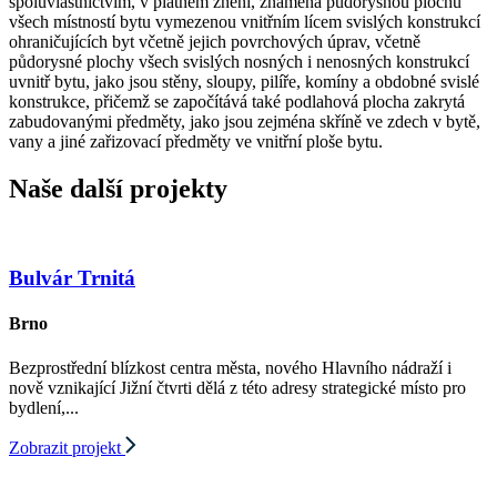
spoluvlastnictvím, v platném znění, znamená půdorysnou plochu
všech místností bytu vymezenou vnitřním lícem svislých konstrukcí
ohraničujících byt včetně jejich povrchových úprav, včetně
půdorysné plochy všech svislých nosných i nenosných konstrukcí
uvnitř bytu, jako jsou stěny, sloupy, pilíře, komíny a obdobné svislé
konstrukce, přičemž se započítává také podlahová plocha zakrytá
zabudovanými předměty, jako jsou zejména skříně ve zdech v bytě,
vany a jiné zařizovací předměty ve vnitřní ploše bytu.
Naše další projekty
Bulvár Trnitá
Brno
Bezprostřední blízkost centra města, nového Hlavního nádraží i
nově vznikající Jižní čtvrti dělá z této adresy strategické místo pro
bydlení,...
Zobrazit projekt