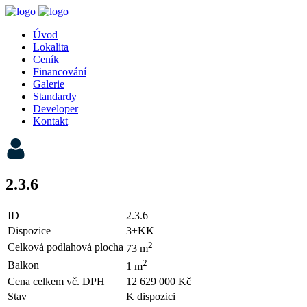
Úvod
Lokalita
Ceník
Financování
Galerie
Standardy
Developer
Kontakt
2.3.6
ID
2.3.6
Dispozice
3+KK
2
Celková podlahová plocha
73 m
2
Balkon
1 m
Cena celkem vč. DPH
12 629 000 Kč
Stav
K dispozici