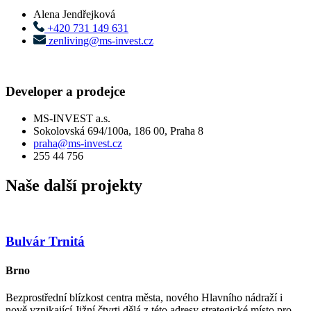
Alena Jendřejková
+420 731 149 631
zenliving@ms-invest.cz
Developer a prodejce
MS-INVEST a.s.
Sokolovská 694/100a, 186 00, Praha 8
praha@ms-invest.cz
255 44 756
Naše další projekty
Bulvár Trnitá
Brno
Bezprostřední blízkost centra města, nového Hlavního nádraží i
nově vznikající Jižní čtvrti dělá z této adresy strategické místo pro