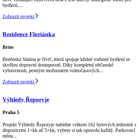
bydlení,...
Zobrazit projekt
Rezidence Floriánka
Brno
Brněnská Slatina je čtvrť, která spojuje klidné rodinné bydlení se
skvělou dopravní dostupností. Díky kompletní občanské
vybavenosti, pestrým možnostem volnočasových...
Zobrazit projekt
Výhledy Řeporyje
Praha 5
Projekt Výhledy Řeporyje nabídne celkem 162 bytových jednotek s
dispozicemi 1+kk až 5+kk, vybere si tak opravdu každý. Parkovací
místa...