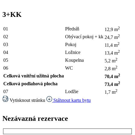
3+KK
2
01
Předsíň
12,9 m
2
02
Obývací pokoj + kk
24,7 m
2
03
Pokoj
11,4 m
2
04
Ložnice
13,4 m
2
05
Koupelna
5,2 m
2
06
WC
2,8 m
2
Celková vnitřní užitná plocha
70,4 m
2
Celková podlahová plocha
73,4 m
2
07
Lodžie
1,7 m
Vytisknout stránku
Stáhnout kartu bytu
Nezávazná rezervace