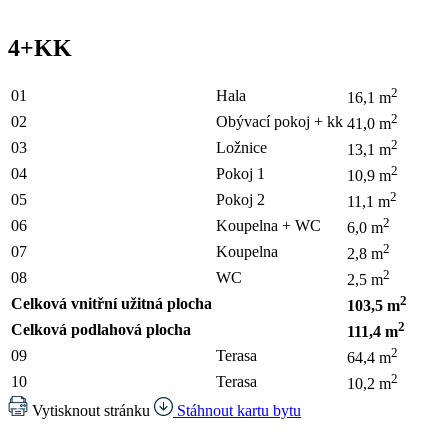
4+KK
2
01
Hala
16,1 m
2
02
Obývací pokoj + kk
41,0 m
2
03
Ložnice
13,1 m
2
04
Pokoj 1
10,9 m
2
05
Pokoj 2
11,1 m
2
06
Koupelna + WC
6,0 m
2
07
Koupelna
2,8 m
2
08
WC
2,5 m
2
Celková vnitřní užitná plocha
103,5 m
2
Celková podlahová plocha
111,4 m
2
09
Terasa
64,4 m
2
10
Terasa
10,2 m
Vytisknout stránku
Stáhnout kartu bytu