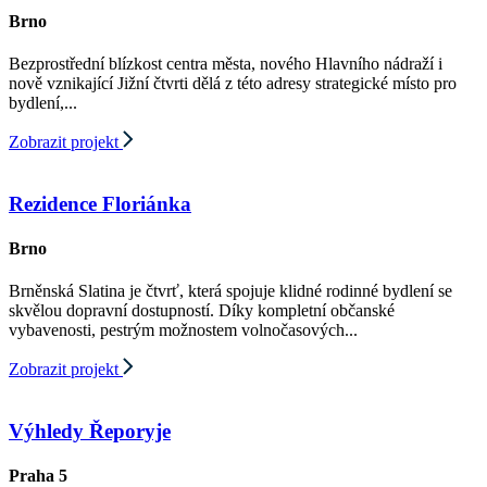
Brno
Bezprostřední blízkost centra města, nového Hlavního nádraží i
nově vznikající Jižní čtvrti dělá z této adresy strategické místo pro
bydlení,...
Zobrazit projekt
Rezidence Floriánka
Brno
Brněnská Slatina je čtvrť, která spojuje klidné rodinné bydlení se
skvělou dopravní dostupností. Díky kompletní občanské
vybavenosti, pestrým možnostem volnočasových...
Zobrazit projekt
Výhledy Řeporyje
Praha 5