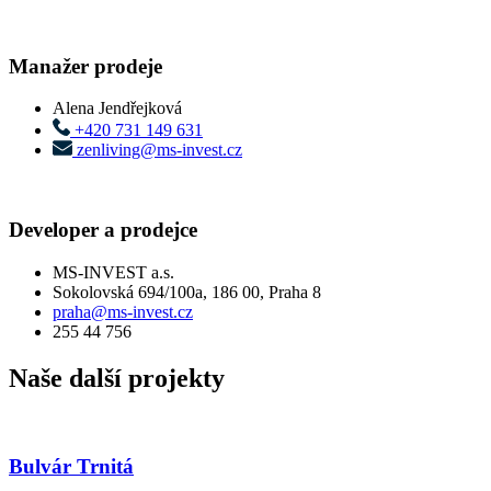
Manažer prodeje
Alena Jendřejková
+420 731 149 631
zenliving@ms-invest.cz
Developer a prodejce
MS-INVEST a.s.
Sokolovská 694/100a, 186 00, Praha 8
praha@ms-invest.cz
255 44 756
Naše další projekty
Bulvár Trnitá