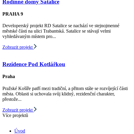
Rodinné domy Satalice
PRAHA 9
Developerský projekt RD Satalice se nachází ve stejnojmenné
městské části na ulici Trabantská. Satalice se stávají velmi
vyhledávaným místem pro...
Zobrazit projekt
Rezidence Pod Kotlářkou
Praha
Pražské Košíře patří mezi tradiční, a přitom stále se rozvíjející části
města. Oblasti si uchovala svůj klidný, rezidenční charakter,
přestože...
Zobrazit projekt
Více projektů
Úvod