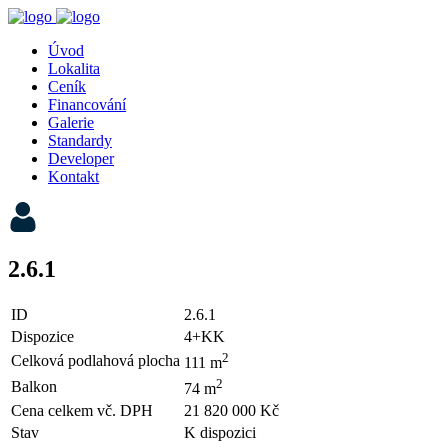
Úvod
Lokalita
Ceník
Financování
Galerie
Standardy
Developer
Kontakt
2.6.1
ID
2.6.1
Dispozice
4+KK
2
Celková podlahová plocha
111 m
2
Balkon
74 m
Cena celkem vč. DPH
21 820 000 Kč
Stav
K dispozici