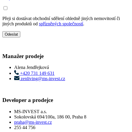
Přeji si dostávat obchodní sdělení ohledně jiných nemovitostí či
jiných produktů od
spřízněných společností
.
Manažer prodeje
Alena Jendřejková
+420 731 149 631
zenliving@ms-invest.cz
Developer a prodejce
MS-INVEST a.s.
Sokolovská 694/100a, 186 00, Praha 8
praha@ms-invest.cz
255 44 756