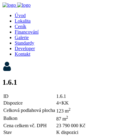
Úvod
Lokalita
Ceník
Financování
Galerie
Standardy
Developer
Kontakt
1.6.1
ID
1.6.1
Dispozice
4+KK
2
Celková podlahová plocha
123 m
2
Balkon
87 m
Cena celkem vč. DPH
23 790 000 Kč
Stav
K dispozici