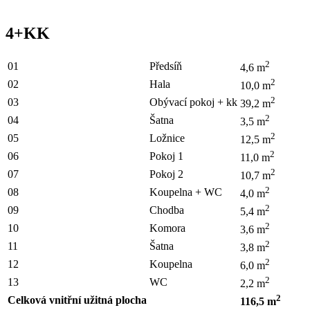
4+KK
2
01
Předsíň
4,6 m
2
02
Hala
10,0 m
2
03
Obývací pokoj + kk
39,2 m
2
04
Šatna
3,5 m
2
05
Ložnice
12,5 m
2
06
Pokoj 1
11,0 m
2
07
Pokoj 2
10,7 m
2
08
Koupelna + WC
4,0 m
2
09
Chodba
5,4 m
2
10
Komora
3,6 m
2
11
Šatna
3,8 m
2
12
Koupelna
6,0 m
2
13
WC
2,2 m
2
Celková vnitřní užitná plocha
116,5 m