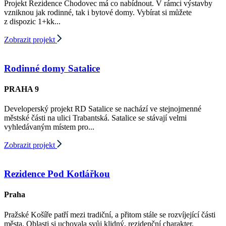
Projekt Rezidence Chodovec má co nabídnout. V rámci výstavby
vzniknou jak rodinné, tak i bytové domy. Vybírat si můžete
z dispozic 1+kk...
Zobrazit projekt
Rodinné domy Satalice
PRAHA 9
Developerský projekt RD Satalice se nachází ve stejnojmenné
městské části na ulici Trabantská. Satalice se stávají velmi
vyhledávaným místem pro...
Zobrazit projekt
Rezidence Pod Kotlářkou
Praha
Pražské Košíře patří mezi tradiční, a přitom stále se rozvíjející části
města. Oblasti si uchovala svůj klidný, rezidenční charakter,