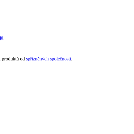
jů
.
ch produktů od
spřízněných společností
.