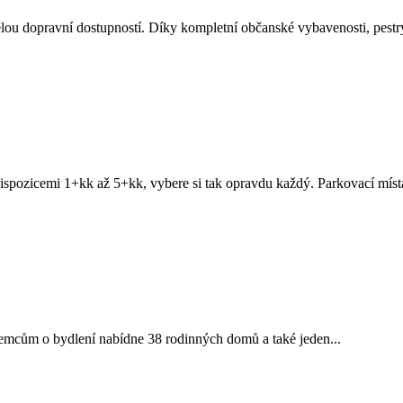
skvělou dopravní dostupností. Díky kompletní občanské vybavenosti, pe
spozicemi 1+kk až 5+kk, vybere si tak opravdu každý. Parkovací místa
jemcům o bydlení nabídne 38 rodinných domů a také jeden...