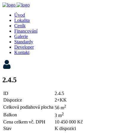
Úvod
Lokalita
Ceník
Financování
Galerie
Standardy
Developer
Kontakt
2.4.5
ID
2.4.5
Dispozice
2+KK
2
Celková podlahová plocha
56 m
2
Balkon
3 m
Cena celkem vč. DPH
10 450 000 Kč
Stav
K dispozici