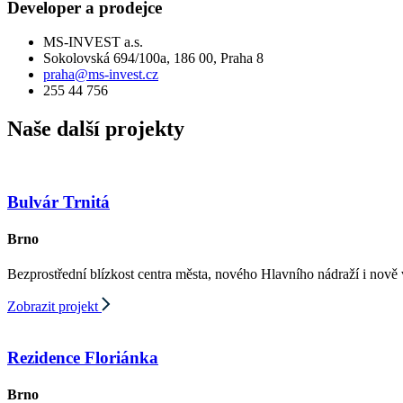
Developer a prodejce
MS-INVEST a.s.
Sokolovská 694/100a, 186 00, Praha 8
praha@ms-invest.cz
255 44 756
Naše další projekty
Bulvár Trnitá
Brno
Bezprostřední blízkost centra města, nového Hlavního nádraží i nově vzn
Zobrazit projekt
Rezidence Floriánka
Brno