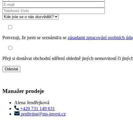
Potvrzuji, že jsem se seznámil/a se
zásadami zpracování osobních úda
Přeji si dostávat obchodní sdělení ohledně jiných nemovitostí či jiný
Manažer prodeje
Alena Jendřejková
+420 731 149 631
zenliving@ms-invest.cz