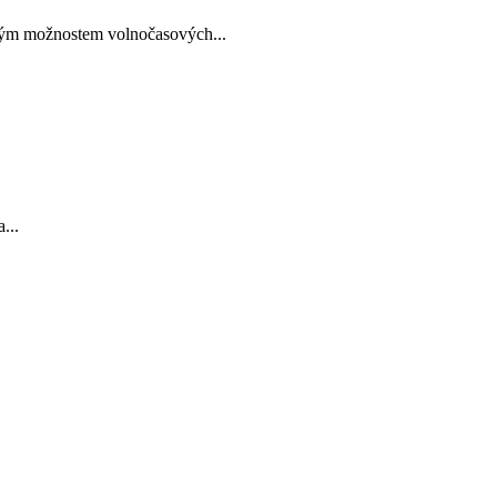
strým možnostem volnočasových...
...