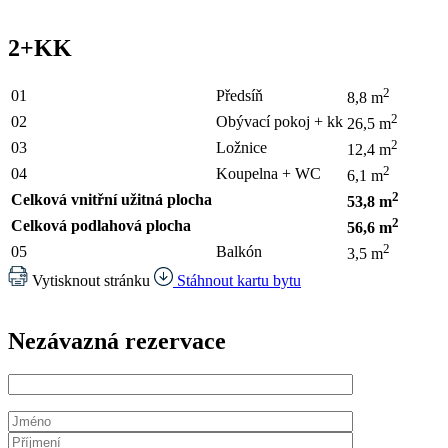
2+KK
2
01
Předsíň
8,8 m
2
02
Obývací pokoj + kk
26,5 m
2
03
Ložnice
12,4 m
2
04
Koupelna + WC
6,1 m
2
Celková vnitřní užitná plocha
53,8 m
2
Celková podlahová plocha
56,6 m
2
05
Balkón
3,5 m
Vytisknout stránku
Stáhnout kartu bytu
Nezávazná rezervace